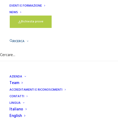
disponibili a fornire risposte ai Vostri quesiti, e a
EVENTI E FORMAZIONE
NEWS
fornire un servizio dall’elevato profilo tecnico-
scientifico.
Richiesta prove
I nostri Specialist, inoltre, si propongono come partner
per progetti particolari e personalizzati, da inserire in
RICERCA
ambito di attività di ricerca e sviluppo, per sviluppo di
prodotti o processi innovativi.
AZIENDA
Team
ACCREDITAMENTI E RICONOSCIMENTI
CONTATTI
LINGUA
Italiano
English