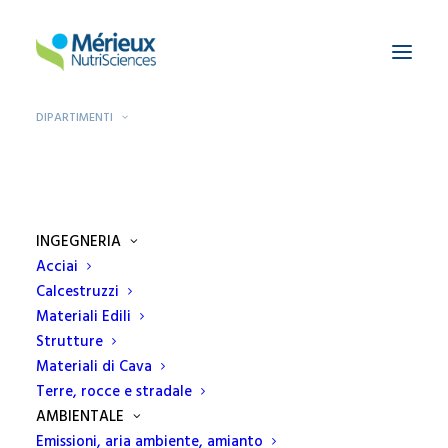
DIPARTIMENTI
Home
Dipartimenti
Alimenti
INGEGNERIA
Acciai
Calcestruzzi
Materiali Edili
Alimenti
Strutture
Materiali di Cava
EcamRicert ha fatto della sicurezza
Terre, rocce e stradale
alimentare la sua priorità
AMBIENTALE
Emissioni, aria ambiente, amianto