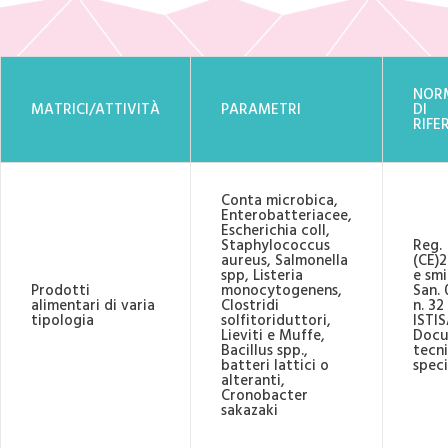
NOR
MATRICI/ATTIVITÀ
PARAMETRI
DI
RIFE
Conta microbica,
Enterobatteriacee,
Escherichia colI,
Staphylococcus
Reg.
aureus, Salmonella
(CE)
spp, Listeria
e smi
Prodotti
monocytogenens,
San.
alimentari di varia
Clostridi
n. 32
tipologia
solfitoriduttori,
ISTIS
Lieviti e Muffe,
Docu
Bacillus spp.,
tecni
batteri lattici o
speci
alteranti,
Cronobacter
sakazaki