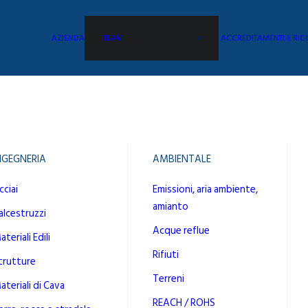
AZIENDA
TEAM
ACCREDITAMENTI E RI
NGEGNERIA
AMBIENTALE
cciai
Emissioni, aria ambiente,
amianto
alcestruzzi
Acque reflue
teriali Edili
Rifiuti
trutture
Terreni
ateriali di Cava
REACH / ROHS