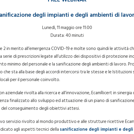
anificazione degli impianti e degli ambienti di lavo
Lunedì, 11 maggio ore 11:00
Durata: 40 minuti
Fase 2 in merito all’emergenza COVID-19 e molte sono quindi le attività 
erie di prescrizioni legate all’utilizzo dei dispositivi di protezione ind
o minimo del personale e la sanificazione degli ambienti di lavoro. Pro
e sta alla base degli accordi intercorsi tra le stesse e le Istituzioni si
ocali per il personale coinvolto.
on aziendale rivolta alla ricerca e all’innovazione, EcamRicert in siner
nza finalizzato allo sviluppo ed attuazione di un piano di sanificazione
a del conseguimento degli obiettivi attesi.
 nuovo servizio rivolto al mondo produttivo e alle strutture ricettive E
cato agli aspetti tecnici della
sanificazione degli impianti e degl