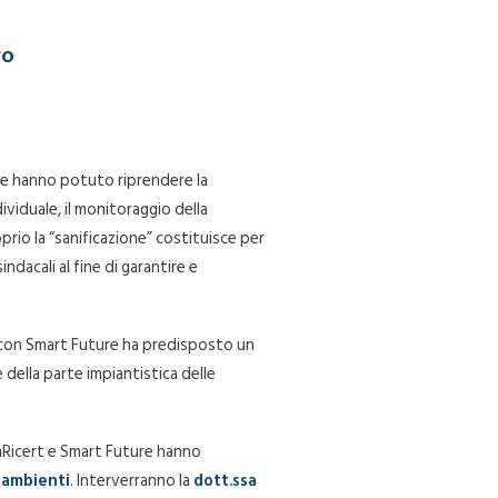
ro
che hanno potuto riprendere la
ividuale, il monitoraggio della
prio la “sanificazione” costituisce per
ndacali al fine di garantire e
gia con Smart Future ha predisposto un
 della parte impiantistica delle
camRicert e Smart Future hanno
i ambienti
. Interverranno la
dott.ssa