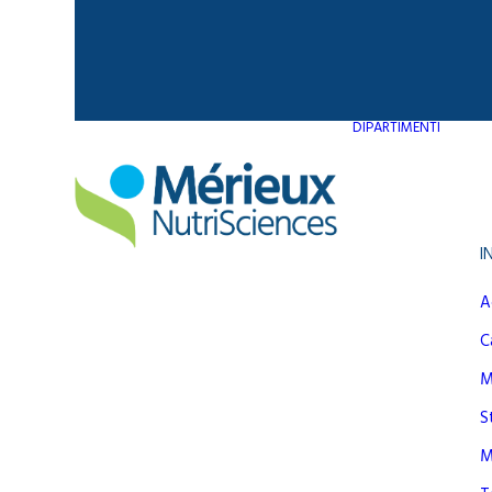
DIPARTIMENTI
I
A
C
Ma
S
M