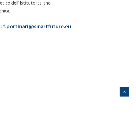
co dell’ Istituto Italiano
cnica
.
o:
f.portinari@smartfuture.eu
PROSSIMO