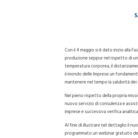
S
Con il 4 maggio si è dato inizio alla 
produzione seppur nel rispetto di una s
temperatura corporea, il distanziament
il mondo delle Imprese un fondamento ch
mantenere nel tempo la salubrità dei l
Nel pieno rispetto della propria missi
nuovo servizio di consulenza e assiste
imprese e successiva verifica analitic
Al fine di illustrare nel dettaglio il
programmato un webinar gratuito dedi