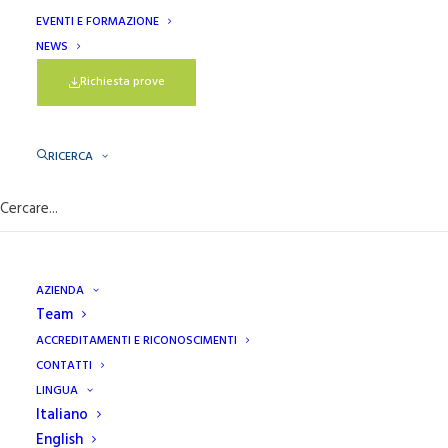
SULL’INNOVAZIONE
EVENTI E FORMAZIONE
NEWS
SOSTENIBILE CONTRO
Richiesta prove
LO SPRECO
ALIMENTARE
RICERCA
Due giornate di co-
creazione per
sviluppare soluzioni
AZIENDA
concrete e innovative
Team
contro lo spreco
ACCREDITAMENTI E RICONOSCIMENTI
alimentare nella
CONTATTI
filiera agroalimentare
LINGUA
Italiano
English
Nell’ambito del progetto