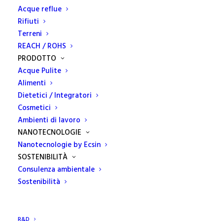
Acque reflue
Rifiuti
Home
Dipartimento Ambientale
Terreni
MUD E PIANO GESTIONE SOLVENTI: SCADENZE IN VISTA
REACH / ROHS
PRODOTTO
Acque Pulite
Alimenti
Dietetici / Integratori
MUD e Piano Gestione
Cosmetici
Solventi: scadenze in vista
Ambienti di lavoro
NANOTECNOLOGIE
Nanotecnologie by Ecsin
SOSTENIBILITÀ
Consulenza ambientale
Il Ministero dell’Ambiente ha recentemente comunicato
Sostenibilità
che per la dichiarazione rifiuti 2020
rimane confermato il
Modello di dichiarazione ambientale utilizzato nel 2019
.
L’obbligo di presentare il
MUD
con riferimento ai rifiuti
R&D