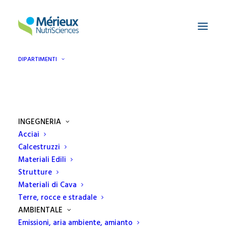
DIPARTIMENTI
INGEGNERIA
Acciai
MUD E PIANO GESTIONE
Calcestruzzi
SOLVENTI: SCADENZE IN
Materiali Edili
VISTA
Strutture
Materiali di Cava
3 MARZO 2020
|
IN
DIPARTIMENTO AMBIENTALE
,
NEWS
Terre, rocce e stradale
AMBIENTALE
Emissioni, aria ambiente, amianto